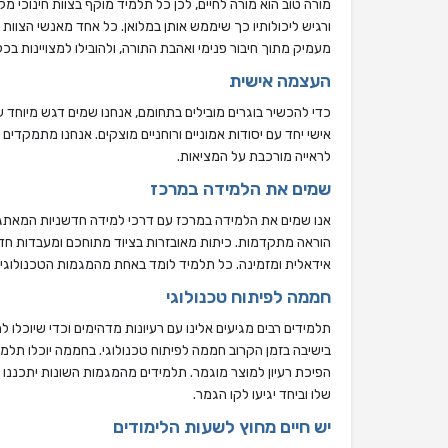
מורה טוב הוא מורה לחיים, לכן כל תלמיד מוקף בצוות חינוכי מק
ורגיש ליכולותיו כך שיממש אותן במלואן. כל אחד מאנשי הצוות 
מעמיק מתוך חיבור פנימי ואהבת התורה, ולהובילו למצויינות בכל
העצמה אישית
כדי להכשיר בוגרים מובילים בתחומם, אנחנו שמים דגש מיוחד
אישי יחד עם יסודות אמוניים ורוחניים מוצקים. אנחנו מתמקדים 
לראייה מורכבת על המציאות.
שמים את הלמידה במרכז
אנו שמים את הלמידה במרכז עם דרכי למידה חדשניות המאתג
הוראה מתקדמות. כיתות מאובזרות בציוד מתוחכם ומעבדות חדיש
אידאלית ומזמינה. כל תלמיד לומד באחת מהמגמות הטכנולוגיות
חממה לפיתוח טכנולוגי
תלמידים רבים מגיעים אלינו עם רעיונות מדהימים וכדי שיוכלו 
בישיבה בזמן הקרוב חממה לפיתוח טכנולוגי. בחממה יוכלו תל
הפיכת רעיון למוצר מוגמר. תלמידים מהמגמות השונות יתכננו י
שלו וביחד יגיעו לקו הגמר.
יש חיים מחוץ לשעות הלימודים